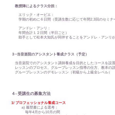
教授陣によるクラス分担：
エリック・オービエ：
学期の初めに６日間（受講生数に応じて年間2,3回のセミナー、
アンドレ・アンリ：
年間合計１２日間（半日ごと）
助手として松本大知氏が同伴することをアンドレ・アンリ
３−当音楽院のアシスタント養成クラス（予定）
当音楽院でのアシスタント講師養成を目的としたコースを設
レッスンのプロセス、グループレッスン指導の仕方、教本の説
グループレッスンのデモレッスン（初級から上級全レベル）
４- 受講生の募集方法
1/ プロフェッショナル養成コース
a) 履歴書による選考：
毎年4月から10月の間