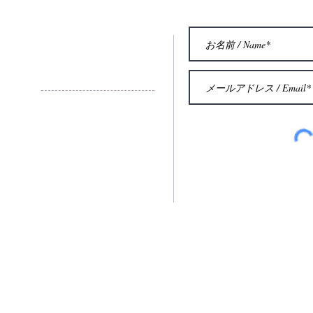
お問い合わせ
Contact
© 2015 by Eric Aubier Intetnational
French Institue of Trumpet
当ウェブサイトに掲載された写真や文章の一切を無断で転用・転
Unauthorized copying and replication of any contents of this website